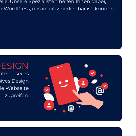
lle. Unsere Spezialisten helfen Ihnen dabei,
WordPress, das intuitiv bedienbar ist, können
DESIGN
ten – sei es
sives Design
die Webseite
zugreifen.