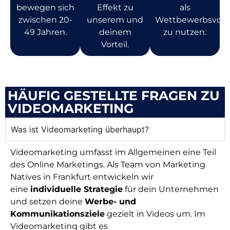
bewegen sich
Effekt zu
als
zwischen 20-
unserem und
Wettbewerbsvorte
49 Jahren.
deinem
zu nutzen.
Vorteil.
HÄUFIG GESTELLTE FRAGEN ZU
VIDEOMARKETING
Was ist Videomarketing überhaupt?
Videomarketing umfasst im Allgemeinen eine Teil
des Online Marketings. Als Team von Marketing
Natives in Frankfurt entwickeln wir
eine
individuelle Strategie
für dein Unternehmen
und setzen deine
Werbe- und
Kommunikationsziele
gezielt in Videos um. Im
Videomarketing gibt es