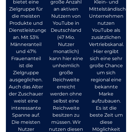
bietet eine
große Anzahl
Klein- und
Zielgruppe für
an aktiven
Mittelständische
die meisten
Nutzern von
Unternehmen
Produkte und
YouTube in
nutzen
Dienstleistungen
Deutschland
YouTube als
an. Mit 53%
(47 Mio.
zusätzlichen
Männeranteil
Nutzer
Vertriebskanal.
und 47%
monatlich)
Hier ergibt
Frauenanteil
kann hier eine
sich eine sehr
ist die
unheimlich
große Chance
Zielgruppe
große
um sich
ausgeglichen.
Reichweite
regional eine
Auch das Alter
erreicht
bekannte
der Zuschauer
werden ohne
Marke
weist eine
selbst eine
aufzubauen.
interessante
Reichweite
Es ist die
Spanne auf.
besitzen zu
beste Zeit um
Die meisten
müssen. Wir
diese
Nutzer
nutzen diesen
Möglichkeit