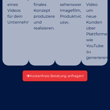
eines
finales
sehenswerten
Video
Videos
Konzept
Imagefilm,
um
für dein
produzieren
Produktvideo
neue
Unternehmen.
und
usw..
Kunden
realisieren.
über
Plattformen
wie
YouTube
zu
generieren.
Kostenfreie Beratung anfragen!