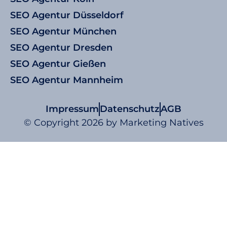
SEO Agentur Düsseldorf
SEO Agentur München
SEO Agentur Dresden
SEO Agentur Gießen
SEO Agentur Mannheim
Impressum
Datenschutz
AGB
© Copyright 2026 by Marketing Natives