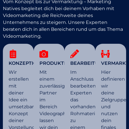
Vom Konzept bis zur Vermarktung – Marketing
Natives begleitet dich bei deinem Vorhaben mit
Videomarketing die Reichweite deines
Unternehmens zu steigern. Unsere Experten
beraten dich in allen Bereichen rund um das Thema
Videomarketing.
KONZEPTION
PRODUKTION
BEARBEITUNG
VERMARK
Wir
Mit
Im
Hier
erstellen
einem
Anschluss
definieren
mit
zuverlässigen
bearbeiten
wir
deiner
Partner
Experten
deine
Idee ein
im
das
Zielgruppe
umsetzbares
Bereich
vorhandene
und
Konzept
Videographie,
Rohmaterial
nutzen
deiner
lassen
zu
dein
Vorstellung
wir dein
einem
finales