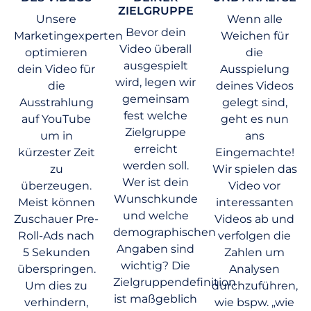
ZIELGRUPPE
Unsere
Wenn alle
Bevor dein
Marketingexperten
Weichen für
Video überall
optimieren
die
ausgespielt
dein Video für
Ausspielung
wird, legen wir
die
deines Videos
gemeinsam
Ausstrahlung
gelegt sind,
fest welche
auf YouTube
geht es nun
Zielgruppe
um in
ans
erreicht
kürzester Zeit
Eingemachte!
werden soll.
zu
Wir spielen das
Wer ist dein
überzeugen.
Video vor
Wunschkunde
Meist können
interessanten
und welche
Zuschauer Pre-
Videos ab und
demographischen
Roll-Ads nach
verfolgen die
Angaben sind
5 Sekunden
Zahlen um
wichtig? Die
überspringen.
Analysen
Zielgruppendefinition
Um dies zu
durchzuführen,
ist maßgeblich
verhindern,
wie bspw. „wie