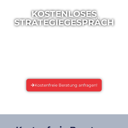
KOSTENLOSES
STRATEGIEGESPRÄCH
Du willst eine erste Analyse deines
Unternehmensauftritts im Internet oder du fragst
dich einfach, wie du online aufgestellt bist? Dann
vereinbare jetzt dein kostenloses Strategiegespräch
und einer unserer Experten wird sich zeitnah mit dir
in Verbindung setzen. Lass‘ uns gemeinsam dein
Potenzial entdecken!
Kostenfreie Beratung anfragen!