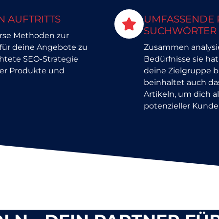
N AUFTRITTS
UMFASSENDE 
SUCHWÖRTER
erse Methoden zur
für deine Angebote zu
Zusammen analysier
chtete SEO-Strategie
Bedürfnisse sie hat
ner Produkte und
deine Zielgruppe b
beinhaltet auch da
Artikeln, um dich a
potenzieller Kund