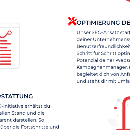
OPTIMIERUNG D
Unser SEO-Ansatz star
deiner Unternehmenswe
Benutzerfreundlichkeit
Schritt für Schritt opt
Potenzial deiner Webse
Kampagnenmanager, spe
begleitet dich von An
und steht dir mit umfa
RSTATTUNG
Initiative erhältst du
ellen Stand und die
rent darstellen. So
 über die Fortschritte und