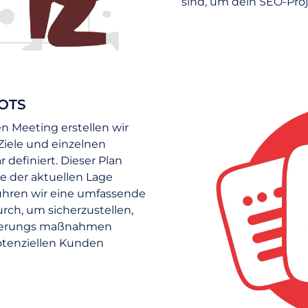
sind, um dein SEO-Proj
OTS
n Meeting erstellen wir
 Ziele und einzelnen
definiert. Dieser Plan
se der aktuellen Lage
ühren wir eine umfassende
ch, um sicherzustellen,
ierungs maßnahmen
otenziellen Kunden