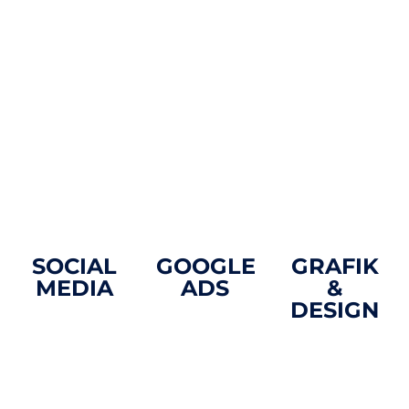
Wege,
Design und
eine Top-
nachhaltig
eine
Platzierung ist
neue Kunden
benutzerfreundliche
entscheidend
zu gewinnen
Umsetzung,
für deinen
und
die dein
Erfolg.
langfristig
Unternehmen
erfolgreich zu
optimal
bleiben.
präsentiert.
SOCIAL
GOOGLE
GRAFIK
MEDIA
ADS
&
DESIGN
Mit gezielter
Mit gezielter
Social-Media-
Suchmaschinenwerbung
Für ein
Werbung
(SEA) bringen
einzigartiges
entwickeln
wir deine
Erscheinungsbil
wir die
Botschaft
deines