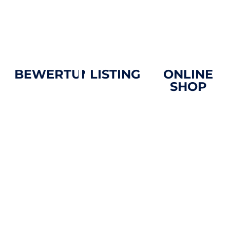
deiner
professionell
Zielgruppe.
präsentiert.
BEWERTUNGEN
LISTING
ONLINE
SHOP
Bewertungen
Übernehme
sind
die volle
Starte mit uns
entscheidend
Kontrolle über
in dein
für
deine
erfolgreiches
Kaufentscheidungen
Unternehmensdaten
Online-
und prägen
im Internet
Business! Von
das positive
mit unserem
der Planung
Image deines
Listing-
und
Unternehmens.
Service. Wir
Konzeption
Mit gezieltem
tragen deine
bis zur
Bewertungsmanagement
Daten
Erstellung
sorgen wir
einheitlich in
und