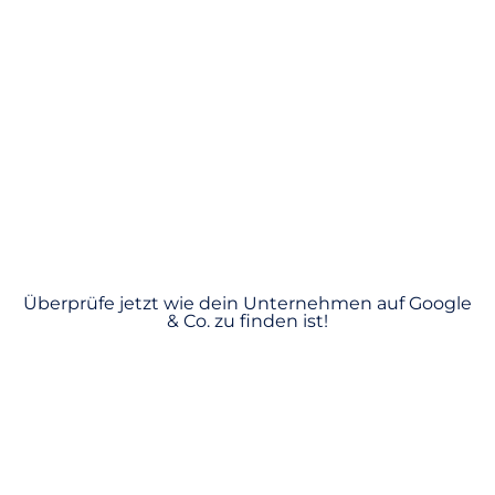
MARKETING NATIVES
FRANKFURT ENTDECKE
DAS POTENZIAL DEINES
UNTERNEHMENS!
Überprüfe jetzt wie dein Unternehmen auf Google
& Co. zu finden ist!
Als erfahrene
Online-Marketing-Agentur
für
Frankfurt
und Umgebung bieten wir einen
Rundum-Service von Beratung über
Konzepterstellung bis hin zur erfolgreichen
Umsetzung an. Mit unserem Team aus zertifizierten
Experten aus verschiedenen Fachbereichen setzen