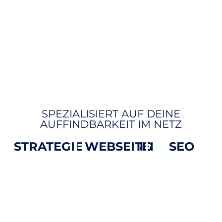
DEIN PARTNER MIT LEIDENSCHAFT
FÜR ONLINE MARKETING IN
FRANKFURT
SPEZIALISIERT AUF DEINE
AUFFINDBARKEIT IM NETZ
STRATEGIEBERATUNG
WEBSEITEN
SEO
Wir
Deine
Dein
entwickeln
Webseite ist
Unternehmen
maßgeschneiderte
deine digitale
ist bei Google
Online-
Visitenkarte
nicht
Marketing-
im Internet –
sichtbar? Mit
Lösungen, die
und der erste
gezielter