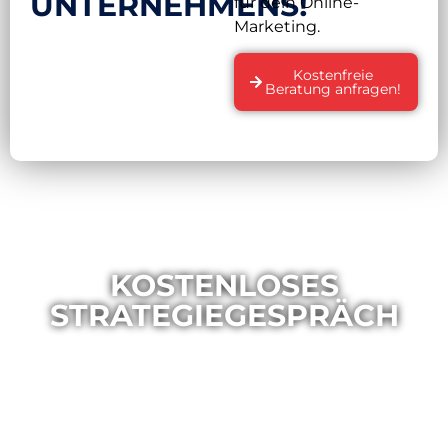
UNTERNEHMENS!
für dein Online-
Marketing.
Kostenfreie
Beratung anfragen!
KOSTENLOSES
STRATEGIEGESPRÄCH
Du willst eine erste Analyse deines
Unternehmensauftritts im Internet oder du fragst
dich einfach, wie du online aufgestellt bist? Dann
vereinbare jetzt dein kostenloses Strategiegespräch
und einer unserer Experten wird sich zeitnah mit dir