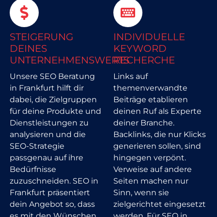
STEIGERUNG
INDIVIDUELLE
DEINES
KEYWORD
UNTERNEHMENSWERTS
RECHERCHE
Unsere SEO Beratung
Links auf
in Frankfurt hilft dir
themenverwandte
dabei, die Zielgruppen
Beiträge etablieren
für deine Produkte und
deinen Ruf als Experte
Dienstleistungen zu
deiner Branche.
analysieren und die
Backlinks, die nur Klicks
SEO-Strategie
generieren sollen, sind
passgenau auf ihre
hingegen verpönt.
Bedürfnisse
Verweise auf andere
zuzuschneiden. SEO in
Seiten machen nur
Frankfurt präsentiert
Sinn, wenn sie
dein Angebot so, dass
zielgerichtet eingesetzt
es mit den Wünschen
werden. Für SEO in