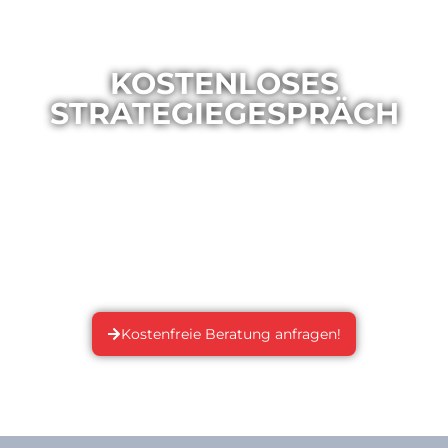
KOSTENLOSES
STRATEGIEGESPRÄCH
Du willst eine erste Analyse deines
Unternehmensauftritts im Internet oder du fragst
dich einfach, wie du online aufgestellt bist? Dann
vereinbare jetzt dein kostenloses Strategiegespräch
und einer unserer Experten wird sich zeitnah mit dir
in Verbindung setzen. Lass‘ uns gemeinsam dein
Potenzial entdecken!
Kostenfreie Beratung anfragen!