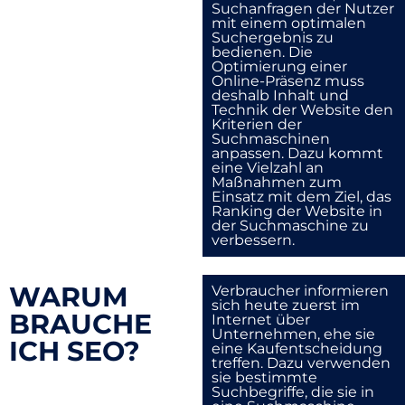
Suchanfragen der Nutzer
mit einem optimalen
Suchergebnis zu
bedienen. Die
Optimierung einer
Online-Präsenz muss
deshalb Inhalt und
Technik der Website den
Kriterien der
Suchmaschinen
anpassen. Dazu kommt
eine Vielzahl an
Maßnahmen zum
Einsatz mit dem Ziel, das
Ranking der Website in
der Suchmaschine zu
verbessern.
WARUM
Verbraucher informieren
sich heute zuerst im
BRAUCHE
Internet über
Unternehmen, ehe sie
ICH SEO?
eine Kaufentscheidung
treffen. Dazu verwenden
sie bestimmte
Suchbegriffe, die sie in