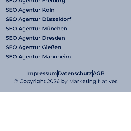
SEO Agentur Freiburg
SEO Agentur Köln
SEO Agentur Düsseldorf
SEO Agentur München
SEO Agentur Dresden
SEO Agentur Gießen
SEO Agentur Mannheim
Impressum
Datenschutz
AGB
© Copyright 2026 by Marketing Natives