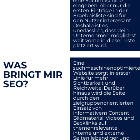
eine Suchmaschine
eingeben. Aber nur die
ersten Einträge in der
Ergebnisliste sind für
den Nutzer interessant.
Deshalb ist es
unerlässlich, dass dein
Unternehmen möglichst
weit vorne in dieser Liste
platziert wird.
WAS
Eine
suchmaschinenoptimiert
BRINGT MIR
Website sorgt in erster
Linie für mehr
SEO?
Sichtbarkeit und
Reichweite. Darüber
hinaus wird die Seite
durch den
zielgruppenorientierten
Einsatz von
informativem Content,
Bildmaterial, Videos und
Backlinks auf
themenrelevante
interne und externe
Seiten lebendiger und