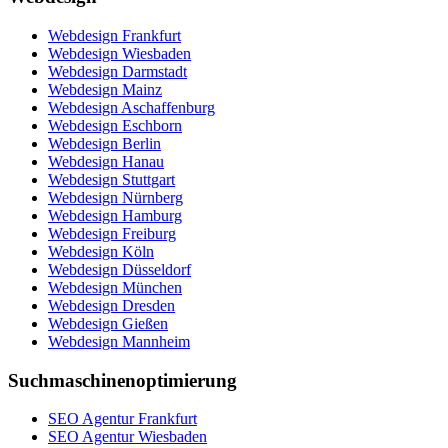
Webdesign Frankfurt
Webdesign Wiesbaden
Webdesign Darmstadt
Webdesign Mainz
Webdesign Aschaffenburg
Webdesign Eschborn
Webdesign Berlin
Webdesign Hanau
Webdesign Stuttgart
Webdesign Nürnberg
Webdesign Hamburg
Webdesign Freiburg
Webdesign Köln
Webdesign Düsseldorf
Webdesign München
Webdesign Dresden
Webdesign Gießen
Webdesign Mannheim
Suchmaschinenoptimierung
SEO Agentur Frankfurt
SEO Agentur Wiesbaden